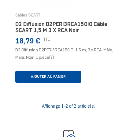
Câbles SCART
D2 Diffusion D2PERI3RCA150IO Câble
SCART 1,5 M 3 X RCA Noir
Prix
TTC
18,79 €
D2 Diffusion D2PERI3RCA150IO, 1,5 m, 3 x RCA, Mâle,
Mâle, Noir, 1 pièce(s)
AJOUTER AU PANIER
Affichage 1-2 of 2 article(s)