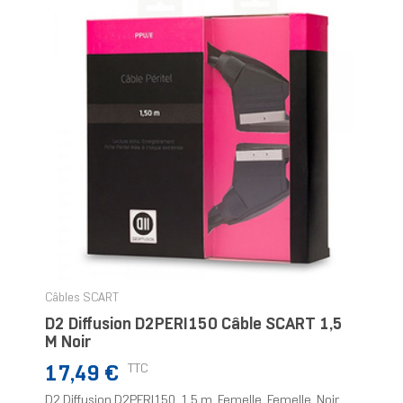
Câbles SCART
D2 Diffusion D2PERI150 Câble SCART 1,5
M Noir
Prix
TTC
17,49 €
D2 Diffusion D2PERI150, 1,5 m, Femelle, Femelle, Noir,