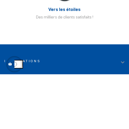
Vers les étoiles
Des milliers de clients satisfaits !

INFORMATIONS

LIENS UTILES

TOP DEALS

CONTACT