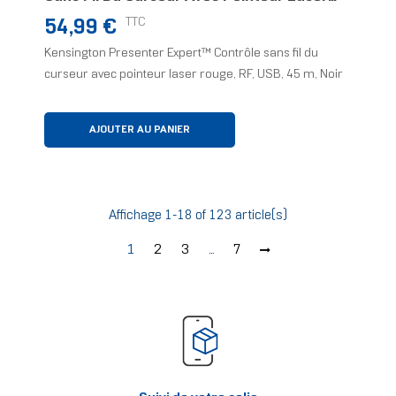
Rouge
Prix
TTC
54,99 €
Kensington Presenter Expert™ Contrôle sans fil du
curseur avec pointeur laser rouge, RF, USB, 45 m, Noir
AJOUTER AU PANIER
Affichage 1-18 of 123 article(s)
1
2
3
…
7