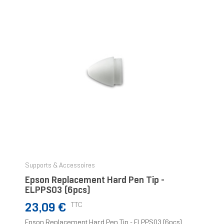
Supports & Accessoires
Epson Replacement Hard Pen Tip -
ELPPS03 (6pcs)
Prix
TTC
23,09 €
Epson Replacement Hard Pen Tip - ELPPS03 (6pcs),