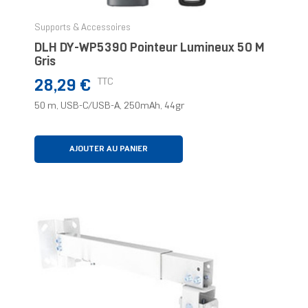
Supports & Accessoires
DLH DY-WP5390 Pointeur Lumineux 50 M
Gris
Prix
TTC
28,29 €
50 m, USB-C/USB-A, 250mAh, 44gr
AJOUTER AU PANIER