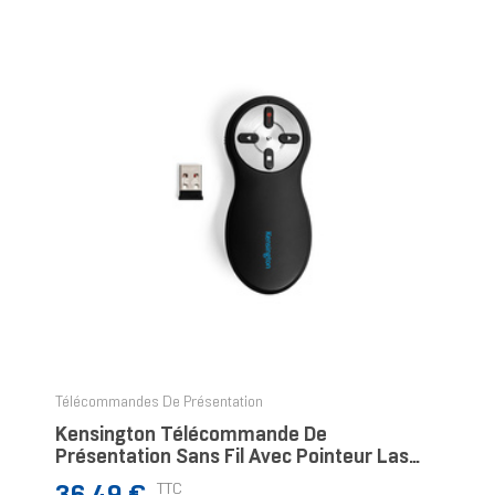
Télécommandes De Présentation
Kensington Télécommande De
Présentation Sans Fil Avec Pointeur Laser
Rouge
Prix
TTC