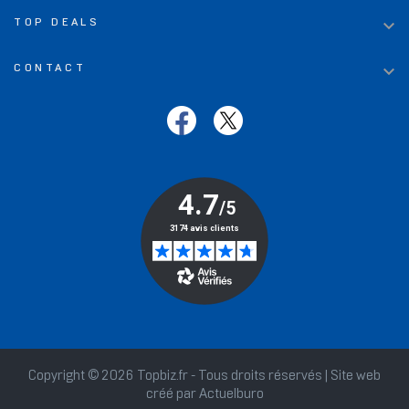

TOP DEALS

CONTACT
Copyright © 2026 Topbiz.fr - Tous droits réservés | Site web
créé par
Actuelburo