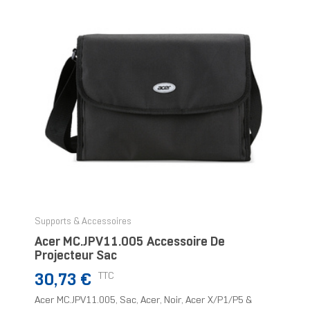
Supports & Accessoires
Acer MC.JPV11.005 Accessoire De
Projecteur Sac
Prix
TTC
30,73 €
Acer MC.JPV11.005, Sac, Acer, Noir, Acer X/P1/P5 &