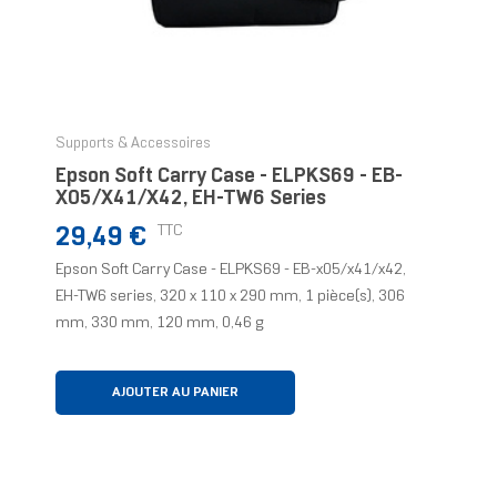
Supports & Accessoires
Epson Soft Carry Case - ELPKS69 - EB-
X05/x41/x42, EH-TW6 Series
Prix
TTC
29,49 €
Epson Soft Carry Case - ELPKS69 - EB-x05/x41/x42,
EH-TW6 series, 320 x 110 x 290 mm, 1 pièce(s), 306
mm, 330 mm, 120 mm, 0,46 g
AJOUTER AU PANIER