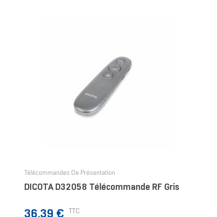
Télécommandes De Présentation
DICOTA D32058 Télécommande RF Gris
Prix
TTC
36,39 €