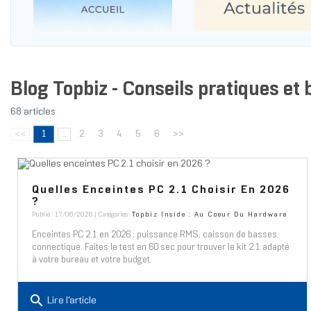
Blog Topbiz - Conseils pratiques et 
68 articles
<<
1
...
2
3
4
5
6
>>
Quelles Enceintes PC 2.1 Choisir En 2026
?
Publié : 17/06/2026 | Catégories :
Topbiz Inside : Au Coeur Du Hardware
Enceintes PC 2.1 en 2026 : puissance RMS, caisson de basses,
connectique. Faites le test en 60 sec pour trouver le kit 2.1 adapté
à votre bureau et votre budget.
search
Lire l'article