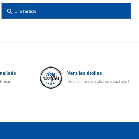
search
Lire l'article
nalisés
Vers les étoiles
hoisir
Des milliers de clients satisfaits !