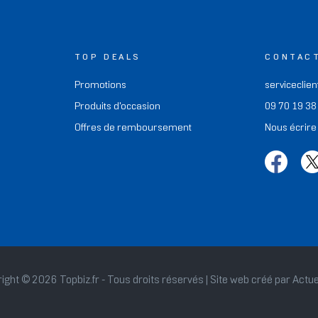
TOP DEALS
CONTAC
Promotions
serviceclien
Produits d'occasion
09 70 19 38
Offres de remboursement
Nous écrire
ight © 2026 Topbiz.fr - Tous droits réservés | Site web créé par
Actue