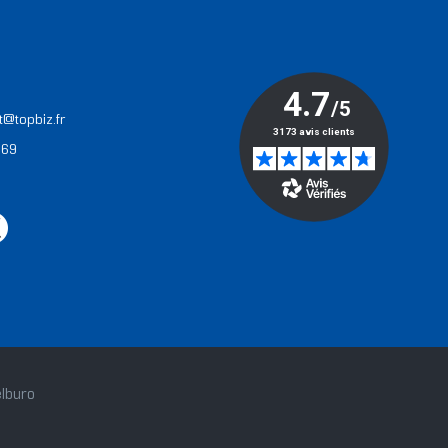
T
t@topbiz.fr
 69
lburo