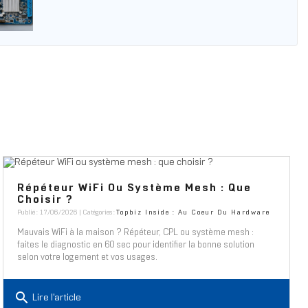
Répéteur WiFi Ou Système Mesh : Que
Choisir ?
Publié : 17/06/2026 | Catégories :
Topbiz Inside : Au Coeur Du Hardware
Mauvais WiFi à la maison ? Répéteur, CPL ou système mesh :
faites le diagnostic en 60 sec pour identifier la bonne solution
selon votre logement et vos usages.
search
Lire l'article