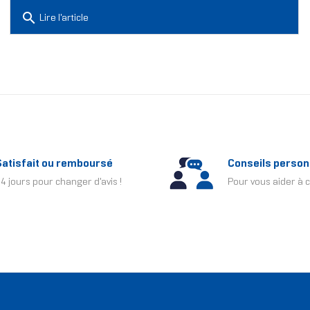
search
Lire l'article
Satisfait ou remboursé
Conseils person
4 jours pour changer d'avis !
Pour vous aider à c