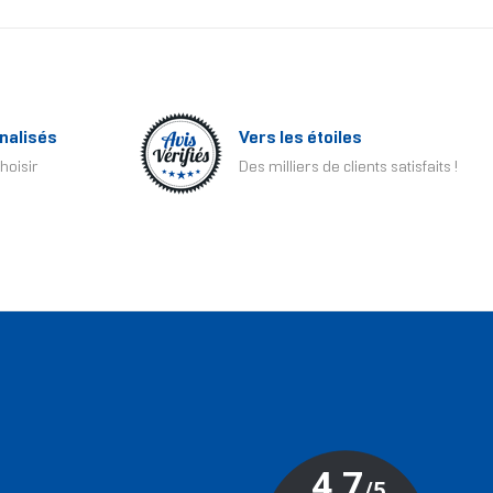
nalisés
Vers les étoiles
hoisir
Des milliers de clients satisfaits !
T