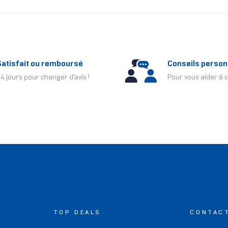
Satisfait ou remboursé
Conseils person
4 jours pour changer d'avis !
Pour vous aider à c
TOP DEALS
CONTAC