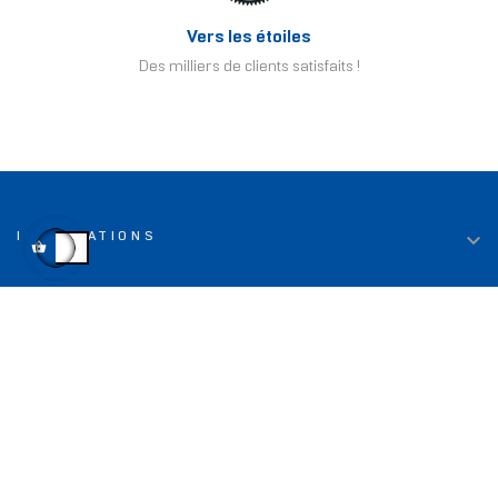
Vers les étoiles
Des milliers de clients satisfaits !

INFORMATIONS

LIENS UTILES

TOP DEALS

CONTACT