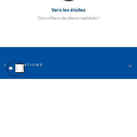
Vers les étoiles
Des milliers de clients satisfaits !

INFORMATIONS

LIENS UTILES

TOP DEALS

CONTACT