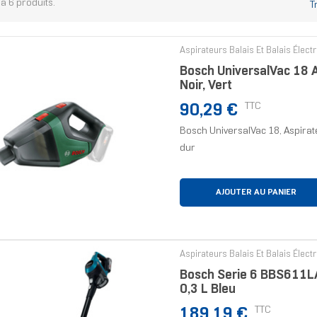
y a 6 produits.
T
Aspirateurs Balais Et Balais Élect
Bosch UniversalVac 18 A
Noir, Vert
Prix
TTC
90,29 €
Bosch UniversalVac 18, Aspirateu
dur
AJOUTER AU PANIER
Aspirateurs Balais Et Balais Élect
Bosch Serie 6 BBS611LAG
0,3 L Bleu
Prix
TTC
189,19 €