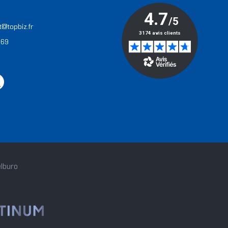
T
t@topbiz.fr
 69
lburo