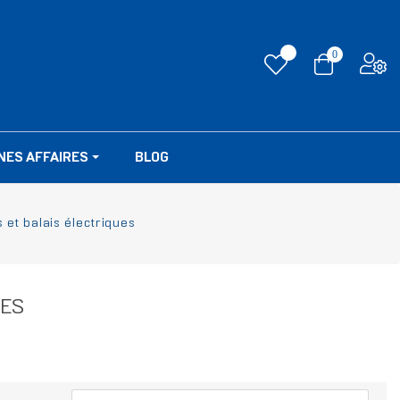
0
NES AFFAIRES
BLOG
 et balais électriques
UES