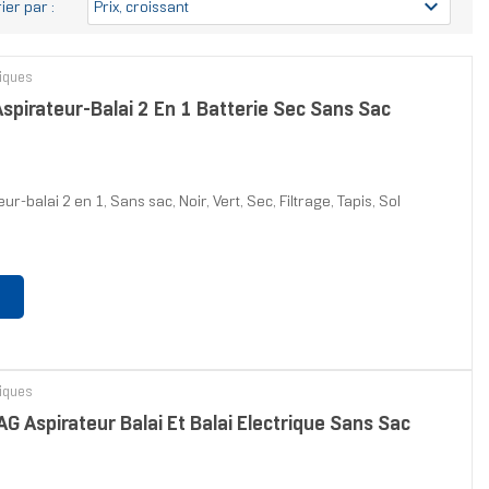
expand_more
rier par :
Prix, croissant
riques
spirateur-Balai 2 En 1 Batterie Sec Sans Sac
r-balai 2 en 1, Sans sac, Noir, Vert, Sec, Filtrage, Tapis, Sol
riques
 Aspirateur Balai Et Balai Électrique Sans Sac