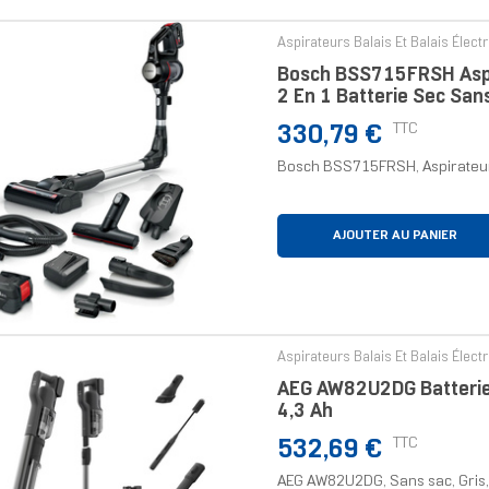
Aspirateurs Balais Et Balais Élect
Bosch BSS715FRSH Aspira
2 En 1 Batterie Sec Sans
Prix
TTC
330,79 €
Bosch BSS715FRSH, Aspirateur-ba
AJOUTER AU PANIER
Aspirateurs Balais Et Balais Élect
AEG AW82U2DG Batterie 
4,3 Ah
Prix
TTC
532,69 €
AEG AW82U2DG, Sans sac, Gris, 