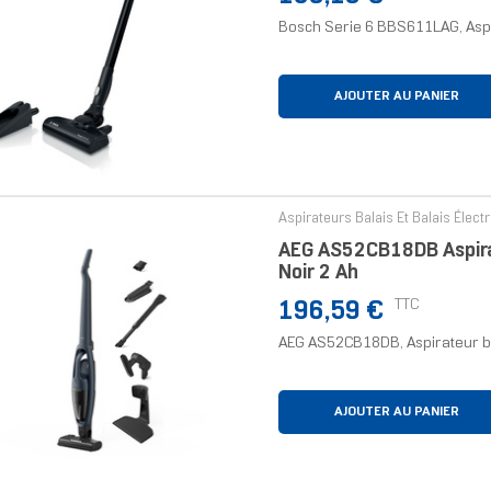
Bosch Serie 6 BBS611LAG, Aspir
AJOUTER AU PANIER
Aspirateurs Balais Et Balais Élect
AEG AS52CB18DB Aspirat
Noir 2 Ah
Prix
TTC
196,59 €
AEG AS52CB18DB, Aspirateur bala
AJOUTER AU PANIER