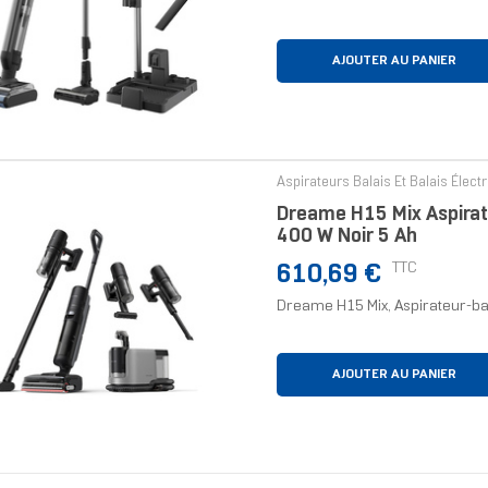
AJOUTER AU PANIER
Aspirateurs Balais Et Balais Élect
Dreame H15 Mix Aspirat
400 W Noir 5 Ah
Prix
TTC
610,69 €
Dreame H15 Mix, Aspirateur-bala
AJOUTER AU PANIER