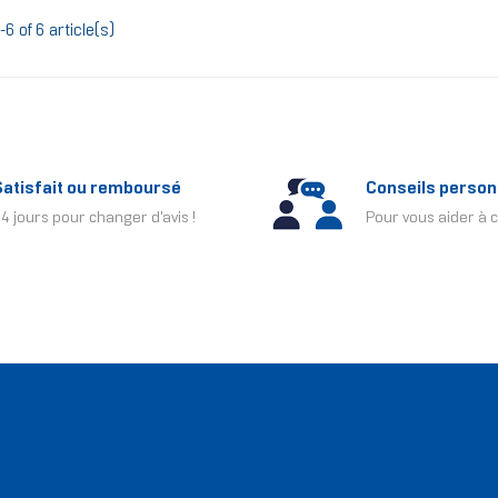
-6 of 6 article(s)
Satisfait ou remboursé
Conseils person
4 jours pour changer d'avis !
Pour vous aider à c