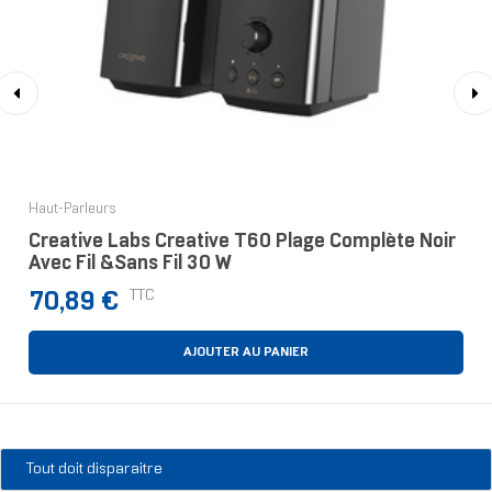
‹
›
Haut-Parleurs
Creative Labs Creative T60 Plage Complète Noir
Avec Fil &sans Fil 30 W
Prix
TTC
70,89 €
AJOUTER AU PANIER
Tout doit disparaitre