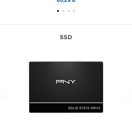
80,29 €
SSD