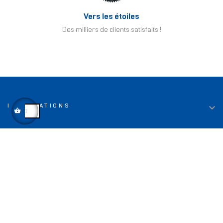
Vers les étoiles
Des milliers de clients satisfaits !

INFORMATIONS

LIENS UTILES

TOP DEALS

CONTACT