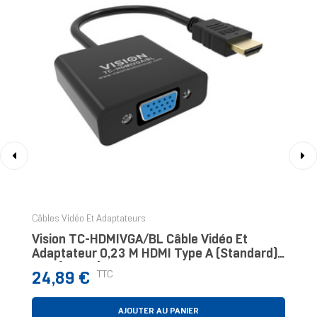
‹
›
Câbles Vidéo Et Adaptateurs
Vision TC-HDMIVGA/BL Câble Vidéo Et
Adaptateur 0,23 M HDMI Type A (Standard)
VGA (D-Sub) Noir
Prix
TTC
24,89 €
AJOUTER AU PANIER