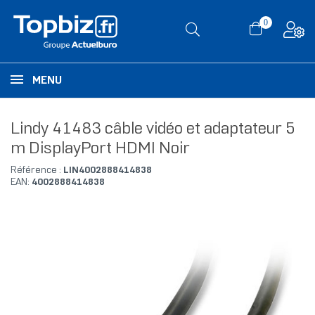
0
MENU
Lindy 41483 câble vidéo et adaptateur 5
m DisplayPort HDMI Noir
Référence :
LIN4002888414838
EAN:
4002888414838
RUPTURE DE STOCK