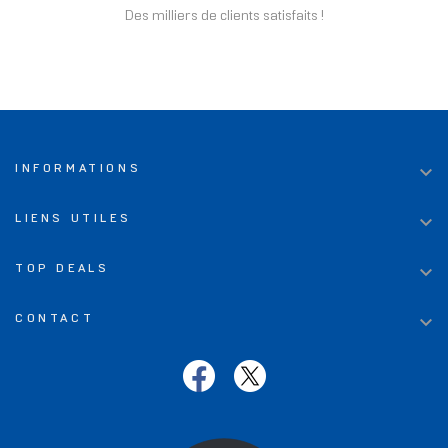
Des milliers de clients satisfaits !

INFORMATIONS

LIENS UTILES

TOP DEALS

CONTACT