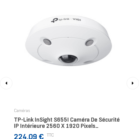
‹
›
Caméras
TP-Link InSight S655I Caméra De Sécurité
IP Intérieure 2560 X 1920 Pixels
Plafond/mur
Prix
TTC
224,09 €