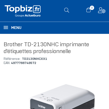
0
MENU
Brother TD-2130NHC imprimante
d'étiquettes professionnelle
Référence :
TD2130NHCXX1
EAN:
4977766749572
RUPTURE DE STOCK