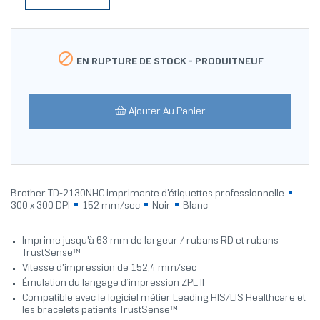

EN RUPTURE DE STOCK -
PRODUITNEUF
Ajouter Au Panier
Brother TD-2130NHC imprimante d'étiquettes professionnelle
300 x 300 DPI
152 mm/sec
Noir
Blanc
Imprime jusqu'à 63 mm de largeur / rubans RD et rubans
TrustSense™
Vitesse d'impression de 152,4 mm/sec
Émulation du langage d’impression ZPL II
Compatible avec le logiciel métier Leading HIS/LIS Healthcare et
les bracelets patients TrustSense™