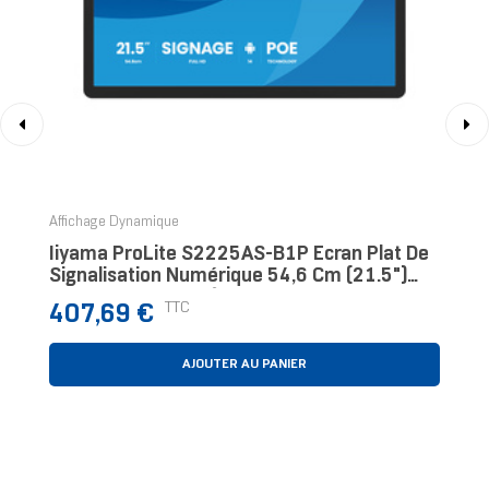
‹
›
Affichage Dynamique
Iiyama ProLite S2225AS-B1P Écran Plat De
Signalisation Numérique 54,6 Cm (21.5")
LCD Wifi 500 Cd/m² Full HD Noir Intégré Dans
Prix
TTC
407,69 €
Le
AJOUTER AU PANIER