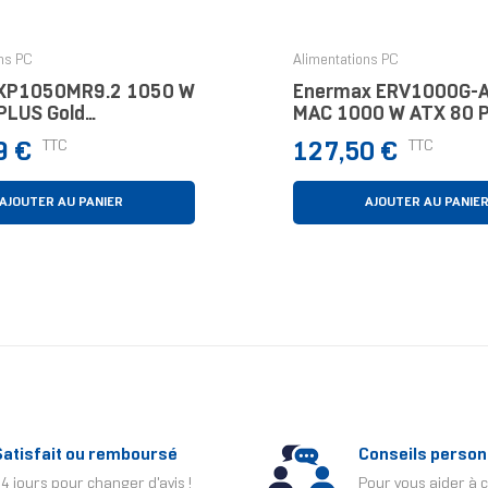
ns PC
Alimentations PC
 XP1050MR9.2 1050 W
Enermax ERV1000G-
PLUS Gold
MAC 1000 W ATX 80 
ment Modulaire PC
Gold Entièrement Mod
Prix
TTC
TTC
9 €
127,50 €
PC
AJOUTER AU PANIER
AJOUTER AU PANIE
Satisfait ou remboursé
Conseils person
4 jours pour changer d'avis !
Pour vous aider à c