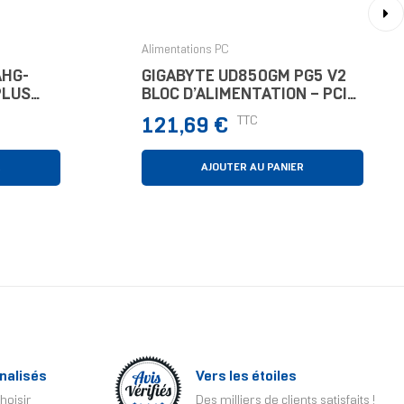
›
Alimentations PC
AHG-
GIGABYTE UD850GM PG5 V2
PLUS
BLOC D’ALIMENTATION – PCIE
ulaire
GEN 5.1, 80 PLUS GOLD,
Prix
TTC
121,69 €
CONCEPTION ENTIÈREMENT
MODULAIRE, VENTILATEUR
120 MM,
R
AJOUTER AU PANIER
nalisés
Vers les étoiles
hoisir
Des milliers de clients satisfaits !