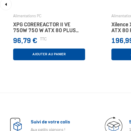
‹
Alimentations PC
Alimentatio
XPG COREREACTOR II VE
Xilence
750W 750 W ATX 80 PLUS
ATX 80 
Gold Entièrement Modulaire
Entière
Prix
Prix
TTC
96,79 €
196,9
PC
AJOUTER AU PANIER
Suivi de votre colis
Aux petits oignons !
1