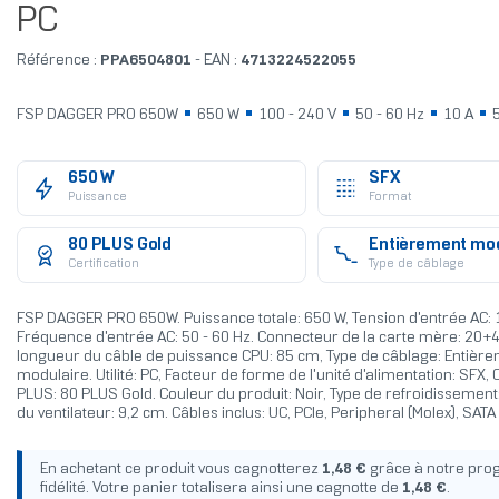
PC
Référence :
PPA6504801
- EAN :
4713224522055
FSP DAGGER PRO 650W
650 W
100 - 240 V
50 - 60 Hz
10 A
5
650 W
SFX
Puissance
Format
80 PLUS Gold
Entièrement mod
Certification
Type de câblage
FSP DAGGER PRO 650W. Puissance totale: 650 W, Tension d'entrée AC: 1
Fréquence d'entrée AC: 50 - 60 Hz. Connecteur de la carte mère: 20+4
longueur du câble de puissance CPU: 85 cm, Type de câblage: Entièr
modulaire. Utilité: PC, Facteur de forme de l'unité d'alimentation: SFX, C
PLUS: 80 PLUS Gold. Couleur du produit: Noir, Type de refroidissement:
du ventilateur: 9,2 cm. Câbles inclus: UC, PCIe, Peripheral (Molex), SATA
En achetant ce produit vous cagnotterez
1,48 €
grâce à notre pr
fidélité. Votre panier totalisera ainsi une cagnotte de
1,48 €
.