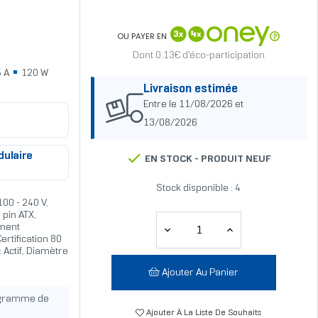
OU PAYER EN
Dont 0.13€ d'éco-participation
 A
120 W
Livraison estimée
Entre le 11/08/2026 et
13/08/2026
ulaire
EN STOCK -
PRODUIT NEUF
Stock disponible : 4
00 - 240 V,
 pin ATX,
ement
ertification 80
 Actif, Diamètre
Ajouter Au Panier
ogramme de
Ajouter À La Liste De Souhaits