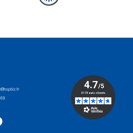
T
t@topbiz.fr
 69