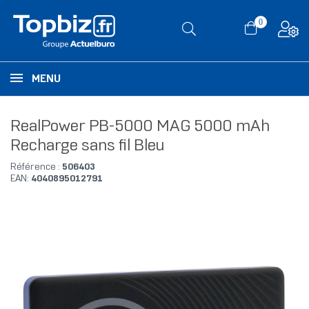
0
MENU
RealPower PB-5000 MAG 5000 mAh
Recharge sans fil Bleu
Référence :
506403
EAN:
4040895012791