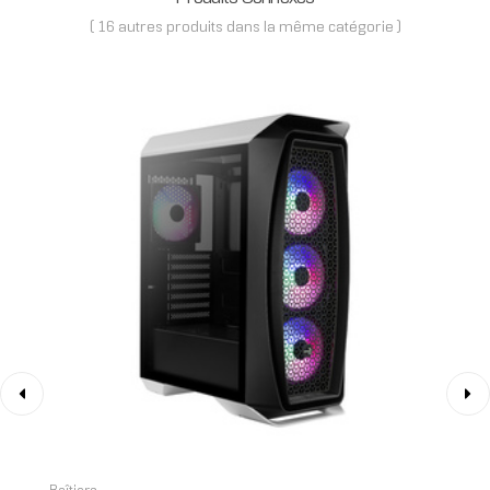
( 16 autres produits dans la même catégorie )
‹
›