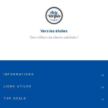
Vers les étoiles
Des milliers de clients satisfaits !

INFORMATIONS

LIENS UTILES

TOP DEALS