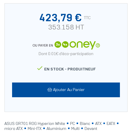
423,79 €
TTC
353.158 HT
OU PAYER EN
Dont 0.01€ d'éco-participation

EN STOCK -
PRODUITNEUF
Ajouter Au Panier
ASUS GR701 ROG Hyperion White
PC
Blanc
ATX
EATX
micro ATX
Mini-ITX
Aluminium
Multi
Devant