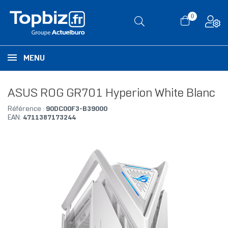
0
MENU
ASUS ROG GR701 Hyperion White Blanc
Référence :
90DC00F3-B39000
EAN:
4711387173244