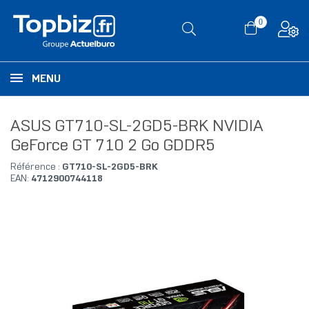
0
MENU
ASUS GT710-SL-2GD5-BRK NVIDIA
GeForce GT 710 2 Go GDDR5
Référence :
GT710-SL-2GD5-BRK
EAN:
4712900744118
RUPTURE DE STOCK