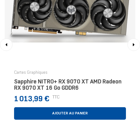
‹
›
Cartes Graphiques
Sapphire NITRO+ RX 9070 XT AMD Radeon
RX 9070 XT 16 Go GDDR6
Prix
TTC
1 013,99 €
AJOUTER AU PANIER