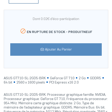
Dont 0.02€ d'éco-participation

EN RUPTURE DE STOCK -
PRODUITNEUF
Ajouter Au Panier
ASUS GT710-SL-2GD5-BRK
GeForce GT 710
2 Go
GDDR5
64 bit
2560 x 1600 pixels
PCI Express x16 2.0
ASUS GT710-SL-2GD5-BRK. Processeur graphique famille: NVIDIA,
Processeur graphique: GeForce GT 710, Fréquence du processeur:
954 MHz. Mémoire carte graphique distincte: 2 Go, Type de
mémoire de l'adaptateur graphique: GDDR5, Mémoire Bus: 64 bit,
Fréquence de la mémoire: 5012 MHz. Résolution maximale: 2560 x