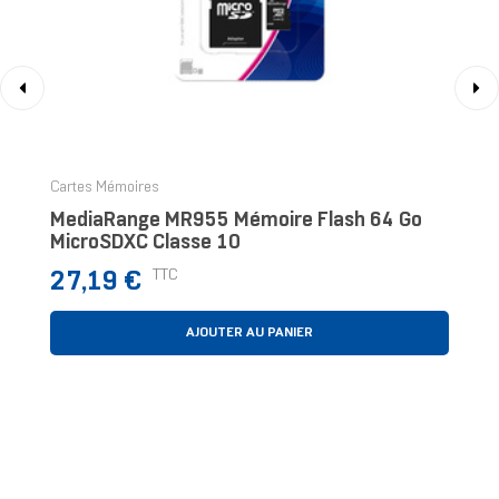
‹
›
Cartes Mémoires
MediaRange MR955 Mémoire Flash 64 Go
MicroSDXC Classe 10
Prix
TTC
27,19 €
AJOUTER AU PANIER