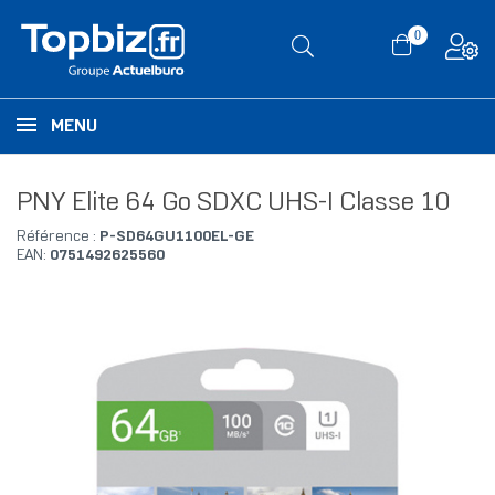
0
MENU
PNY Elite 64 Go SDXC UHS-I Classe 10
Référence :
P-SD64GU1100EL-GE
EAN:
0751492625560