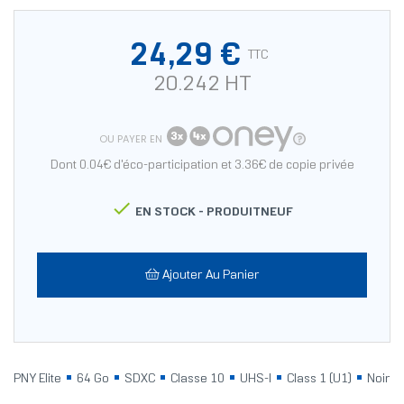
24,29 €
TTC
20.242 HT
OU PAYER EN
Dont 0.04€ d'éco-participation et 3.36€ de copie privée

EN STOCK -
PRODUITNEUF
Ajouter Au Panier
PNY Elite
64 Go
SDXC
Classe 10
UHS-I
Class 1 (U1)
Noir