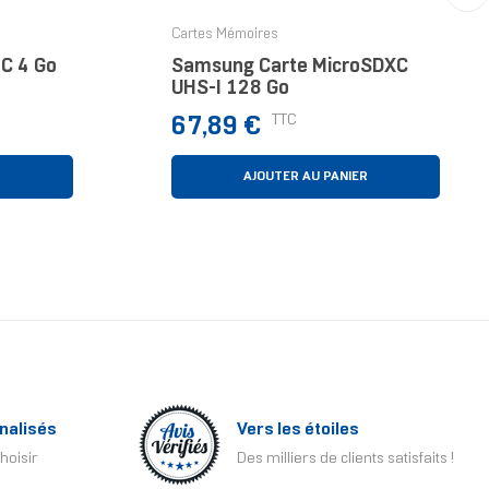
›
Cartes Mémoires
C 4 Go
Samsung Carte MicroSDXC
UHS-I 128 Go
Prix
TTC
67,89 €
R
AJOUTER AU PANIER
nalisés
Vers les étoiles
hoisir
Des milliers de clients satisfaits !