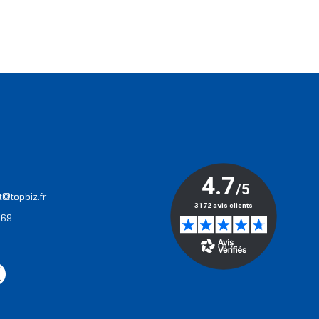
T
t@topbiz.fr
 69