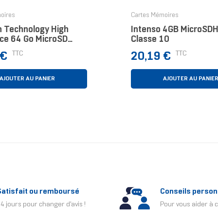
oires
Cartes Mémoires
n Technology High
Intenso 4GB MicroSDH
ce 64 Go MicroSD
Classe 10
lasse 10
Prix
TTC
TTC
 €
20,19 €
AJOUTER AU PANIER
AJOUTER AU PANIE
Satisfait ou remboursé
Conseils person
4 jours pour changer d'avis !
Pour vous aider à c