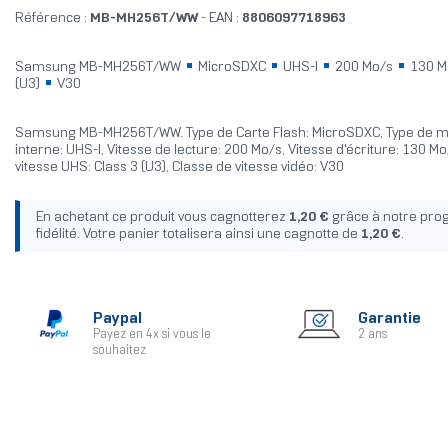
Référence :
MB-MH256T/WW
- EAN :
8806097718963
Samsung MB-MH256T/WW
MicroSDXC
UHS-I
200 Mo/s
130 M
(U3)
V30
Samsung MB-MH256T/WW. Type de Carte Flash: MicroSDXC, Type de 
interne: UHS-I, Vitesse de lecture: 200 Mo/s, Vitesse d'écriture: 130 Mo
vitesse UHS: Class 3 (U3), Classe de vitesse vidéo: V30
En achetant ce produit vous cagnotterez
1,20 €
grâce à notre pr
fidélité. Votre panier totalisera ainsi une cagnotte de
1,20 €
.
Paypal
Garantie
Payez en 4x si vous le
2 ans
souhaitez