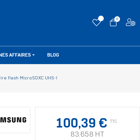
0
NES AFFAIRES
BLOG
e flash MicroSDXC UHS-I
100,39 €
TTC
83.658 HT