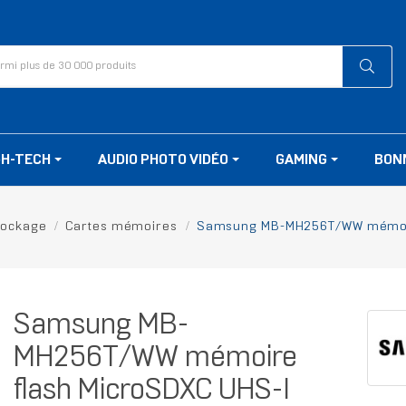
GH-TECH
AUDIO PHOTO VIDÉO
GAMING
BON
tockage
Cartes mémoires
Samsung MB-MH256T/WW mémoir
Samsung MB-
MH256T/WW mémoire
flash MicroSDXC UHS-I