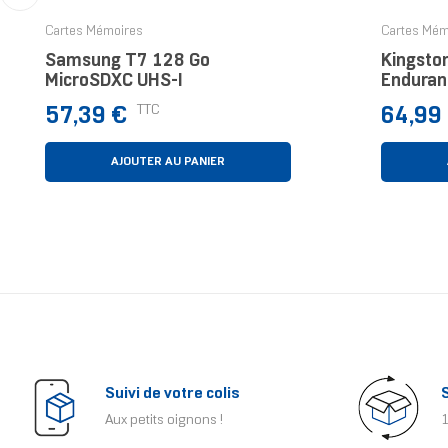
‹
Cartes Mémoires
Cartes Mém
Samsung T7 128 Go
Kingsto
MicroSDXC UHS-I
Enduran
UHS-I C
Prix
Prix
TTC
57,39 €
64,99
AJOUTER AU PANIER
Suivi de votre colis
Aux petits oignons !
1