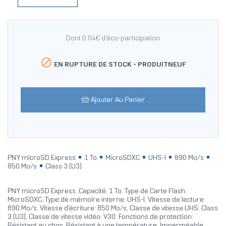
Dont 0.04€ d'éco-participation

EN RUPTURE DE STOCK -
PRODUITNEUF
Ajouter Au Panier
PNY microSD Express
1 To
MicroSDXC
UHS-I
890 Mo/s
850 Mo/s
Class 3 (U3)
PNY microSD Express. Capacité: 1 To, Type de Carte Flash:
MicroSDXC, Type de mémoire interne: UHS-I, Vitesse de lecture:
890 Mo/s, Vitesse d'écriture: 850 Mo/s, Classe de vitesse UHS: Class
3 (U3), Classe de vitesse vidéo: V30. Fonctions de protection:
Résistant au choc, Résistant à une température, Imperméable,