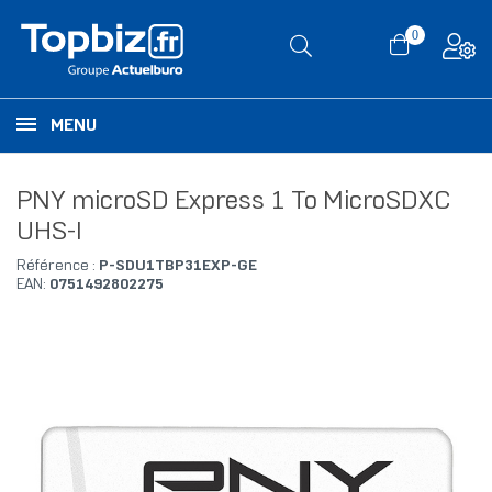
0
MENU
PNY microSD Express 1 To MicroSDXC
UHS-I
Référence :
P-SDU1TBP31EXP-GE
EAN:
0751492802275
RUPTURE DE STOCK