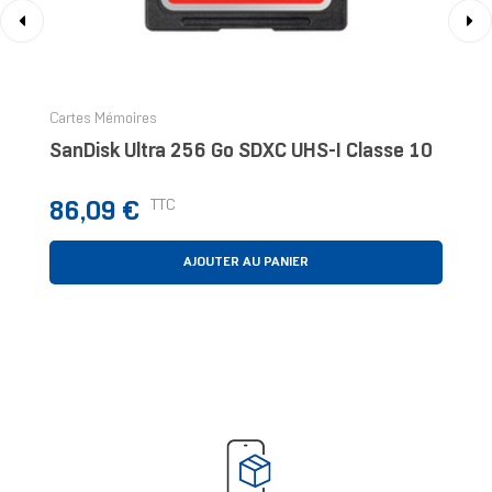
‹
›
Cartes Mémoires
SanDisk Ultra 256 Go SDXC UHS-I Classe 10
Prix
TTC
86,09 €
AJOUTER AU PANIER