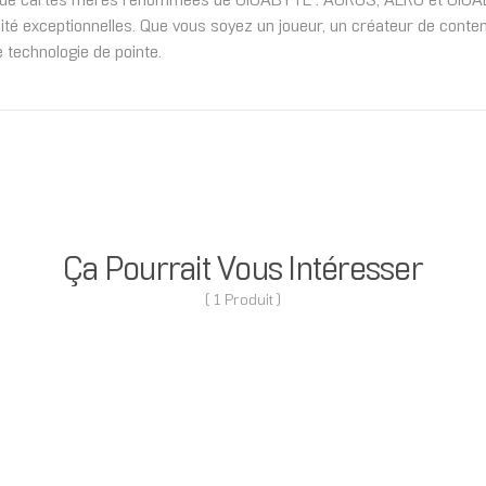
 de cartes mères renommées de GIGABYTE : AORUS, AERO et GIGABYT
lité exceptionnelles. Que vous soyez un joueur, un créateur de con
 technologie de pointe.
Ça Pourrait Vous Intéresser
( 1 Produit )