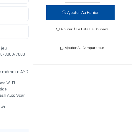
Ajouter Au Panier
Ajouter À La Liste De Souhaits
Ajouter Au Comparateur
 jeu
000/8000/7000
 de mémoire AMD
nne Wi-Fi
pide
Flash Auto Scan
 x4