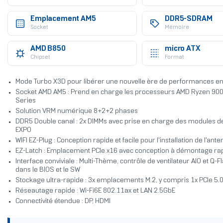
Emplacement AM5
DDR5-SDRAM
Socket
Mémoire
AMD B850
micro ATX
Chipset
Format
Mode Turbo X3D pour libérer une nouvelle ère de performances en
Socket AMD AM5 : Prend en charge les processeurs AMD Ryzen 9
Series
Solution VRM numérique 8+2+2 phases
DDR5 Double canal : 2x DIMMs avec prise en charge des modules
EXPO
WIFI EZ-Plug : Conception rapide et facile pour l'installation de l'ante
EZ-Latch : Emplacement PCIe x16 avec conception à démontage ra
Interface conviviale : Multi-Thème, contrôle de ventilateur AIO et Q-
dans le BIOS et le SW
Stockage ultra-rapide : 3x emplacements M.2, y compris 1x PCIe 5.0
Réseautage rapide : Wi-Fi6E 802.11ax et LAN 2.5GbE
Connectivité étendue : DP, HDMI