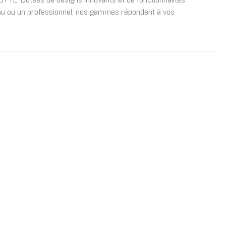
E. Dotées de designs innovants et de fonctionnalités
tenu ou un professionnel, nos gammes répondent à vos