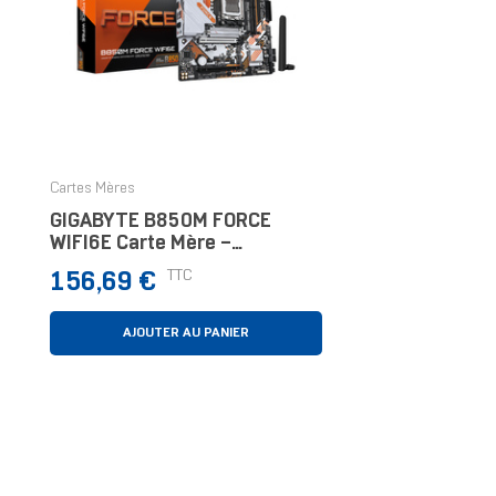
Cartes Mères
GIGABYTE B850M FORCE
WIFI6E Carte Mère –
Compatible Avec Les
Prix
TTC
156,69 €
Processeurs AMD Ryzen Série
9000, VRM Numérique 8+2+2
Phases, Jusqu
AJOUTER AU PANIER