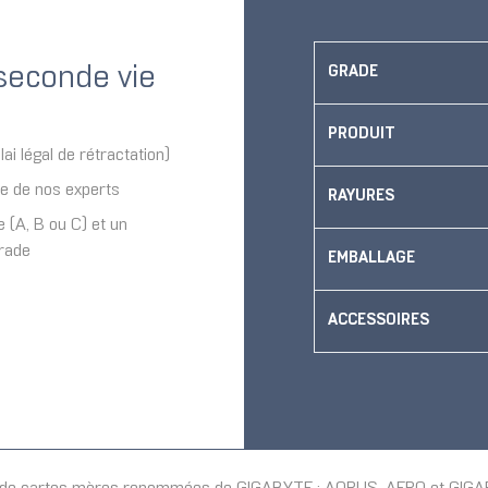
seconde vie
GRADE
PRODUIT
ai légal de rétractation)
ue de nos experts
RAYURES
e (A, B ou C) et un
grade
EMBALLAGE
ACCESSOIRES