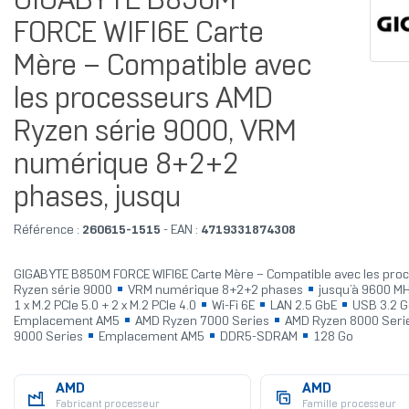
GIGABYTE B850M
FORCE WIFI6E Carte
Mère – Compatible avec
les processeurs AMD
Ryzen série 9000, VRM
numérique 8+2+2
phases, jusqu
Référence :
260615-1515
- EAN :
4719331874308
GIGABYTE B850M FORCE WIFI6E Carte Mère – Compatible avec les pro
Ryzen série 9000
VRM numérique 8+2+2 phases
jusqu’à 9600 M
1 x M.2 PCIe 5.0 + 2 x M.2 PCIe 4.0
Wi-Fi 6E
LAN 2.5 GbE
USB 3.2 
Emplacement AM5
AMD Ryzen 7000 Series
AMD Ryzen 8000 Seri
9000 Series
Emplacement AM5
DDR5-SDRAM
128 Go
AMD
AMD
Fabricant processeur
Famille processeur