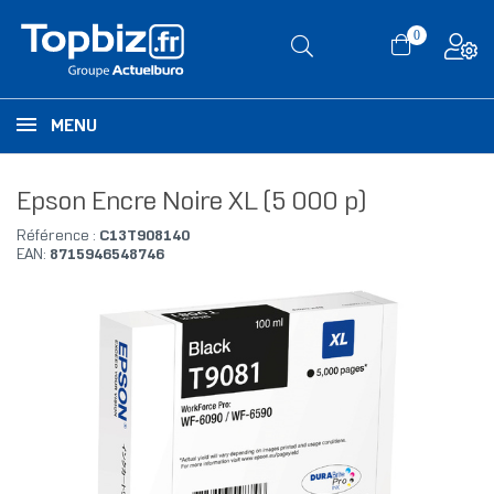
0
MENU
Epson Encre Noire XL (5 000 p)
Référence :
C13T908140
EAN:
8715946548746
RUPTURE DE STOCK