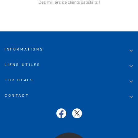
Des milliers de clients satisfaits !

INFORMATIONS

LIENS UTILES

TOP DEALS

CONTACT