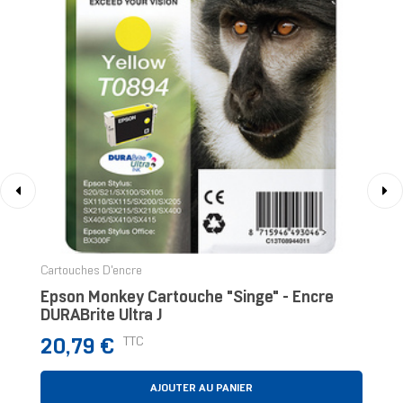
‹
›
Cartouches D'encre
Epson Monkey Cartouche "Singe" - Encre
DURABrite Ultra J
Prix
TTC
20,79 €
AJOUTER AU PANIER