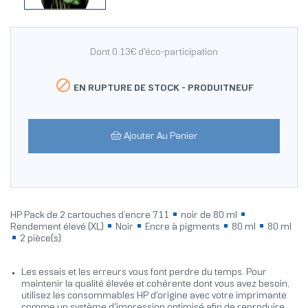
Dont 0.13€ d'éco-participation

EN RUPTURE DE STOCK -
PRODUITNEUF
Ajouter Au Panier
HP Pack de 2 cartouches d’encre 711
noir de 80 ml
Rendement élevé (XL)
Noir
Encre à pigments
80 ml
80 ml
2 pièce(s)
Les essais et les erreurs vous font perdre du temps. Pour
maintenir la qualité élevée et cohérente dont vous avez besoin,
utilisez les consommables HP d'origine avec votre imprimante
comme un système d'impression optimisé afin de reproduire