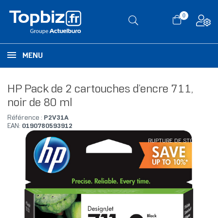
0
MENU
HP Pack de 2 cartouches d’encre 711,
noir de 80 ml
Référence :
P2V31A
EAN:
0190780593912
RUPTURE DE STOCK