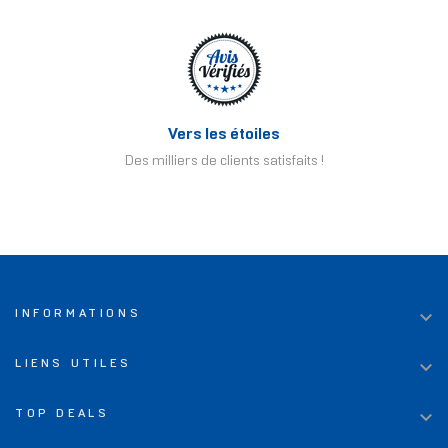
Vers les étoiles
Des milliers de clients satisfaits !

INFORMATIONS

LIENS UTILES

TOP DEALS