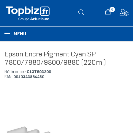
0
MENU
Epson Encre Pigment Cyan SP
7800/7880/9800/9880 (220ml)
Référence :
C13T603200
EAN:
0010343864450