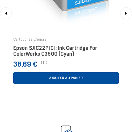
‹
›
Cartouches D'encre
Epson SJIC22P(C): Ink Cartridge For
ColorWorks C3500 (Cyan)
Prix
TTC
38,69 €
AJOUTER AU PANIER