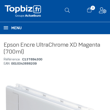
0
MENU
Epson Encre UltraChrome XD Magenta
(700ml)
Référence :
C13T694300
EAN:
0010343886209
RUPTURE DE STOCK