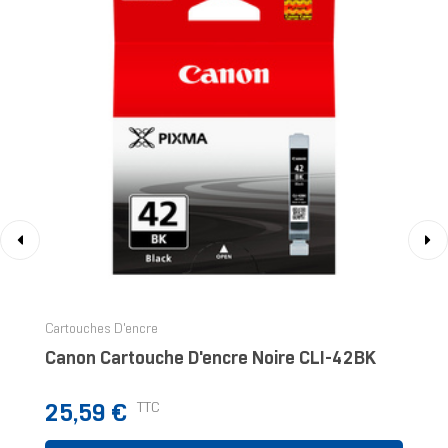
‹
›
Cartouches D'encre
Canon Cartouche D'encre Noire CLI-42BK
Prix
TTC
25,59 €