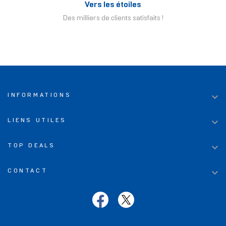
Vers les étoiles
Des milliers de clients satisfaits !

INFORMATIONS

LIENS UTILES

TOP DEALS

CONTACT