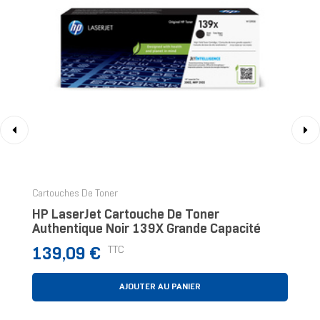
‹
›
Cartouches De Toner
HP LaserJet Cartouche De Toner
Authentique Noir 139X Grande Capacité
Prix
TTC
139,09 €
AJOUTER AU PANIER