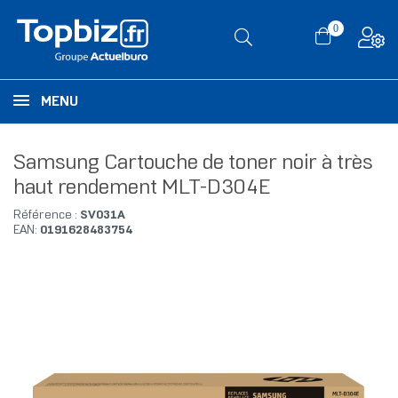
0
MENU
Samsung Cartouche de toner noir à très
haut rendement MLT-D304E
Référence :
SV031A
EAN:
0191628483754