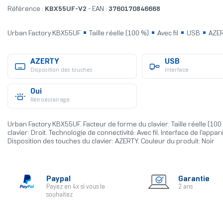
Référence :
KBX55UF-V2
- EAN :
3760170846668
Urban Factory KBX55UF
Taille réelle (100 %)
Avec fil
USB
AZE
AZERTY
USB
Disposition des touches
Interface
Oui
Rétroéclairage
Urban Factory KBX55UF. Facteur de forme du clavier: Taille réelle (100 
clavier: Droit. Technologie de connectivité: Avec fil, Interface de l'appar
Disposition des touches du clavier: AZERTY. Couleur du produit: Noir
Paypal
Garantie
Payez en 4x si vous le
2 ans
souhaitez