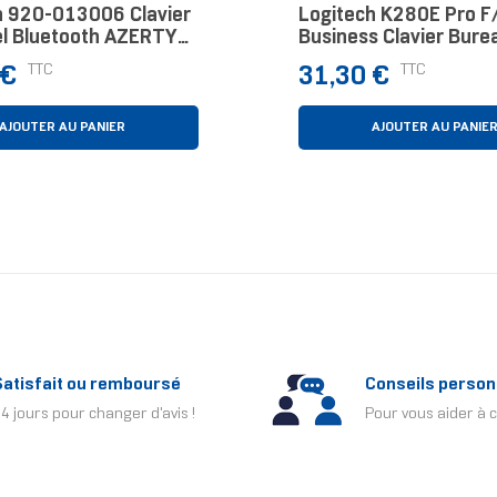
h 920-013006 Clavier
Logitech K280E Pro F
el Bluetooth AZERTY
Business Clavier Bure
 Graphite
QWERTZ Allemand Noi
Prix
TTC
TTC
 €
31,30 €
AJOUTER AU PANIER
AJOUTER AU PANIE
Satisfait ou remboursé
Conseils person
4 jours pour changer d'avis !
Pour vous aider à c