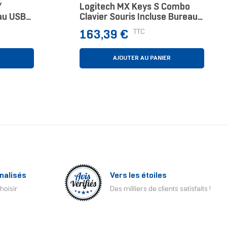
/
Logitech MX Keys S Combo
au USB
Clavier Souris Incluse Bureau
r
RF Sans Fil + Bluetooth
Prix
TTC
163,39 €
QWERTZ Allemand Graphite
R
AJOUTER AU PANIER
nalisés
Vers les étoiles
hoisir
Des milliers de clients satisfaits !