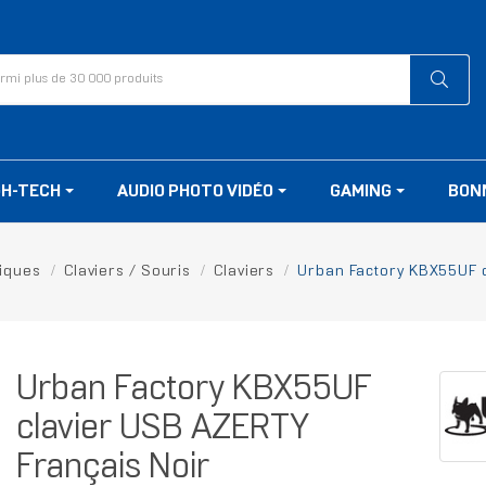
GH-TECH
AUDIO PHOTO VIDÉO
GAMING
BON
iques
Claviers / Souris
Claviers
Urban Factory KBX55UF c
Urban Factory KBX55UF
clavier USB AZERTY
Français Noir