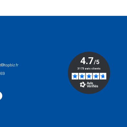
T
t@topbiz.fr
 69