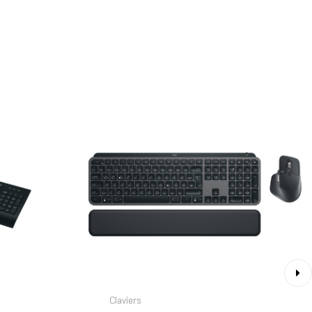
›
Claviers