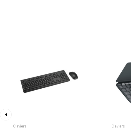
‹
Claviers
Claviers