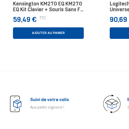
Kensington KM270 EQ KM270
Logitec
EQ Kit Clavier + Souris Sans Fil
Univers
Rechargeable
Français
Prix
Prix
TTC
59,49 €
90,69
AJOUTER AU PANIER
Suivi de votre colis
Aux petits oignons !
1