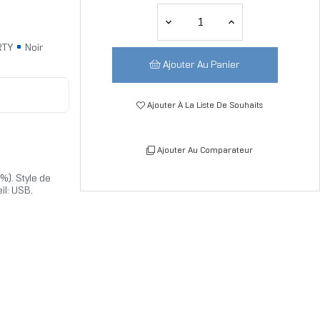
RTY
Noir
Ajouter Au Panier
Ajouter À La Liste De Souhaits
Ajouter Au Comparateur
%). Style de
eil: USB,