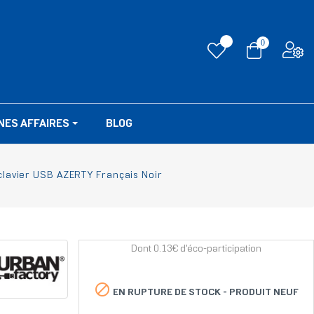
0
NES AFFAIRES
BLOG
lavier USB AZERTY Français Noir
Dont 0.13€ d'éco-participation

EN RUPTURE DE STOCK -
PRODUIT NEUF