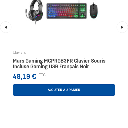
‹
›
Claviers
Mars Gaming MCPRGB3FR Clavier Souris
Incluse Gaming USB Français Noir
Prix
TTC
48,19 €
AJOUTER AU PANIER