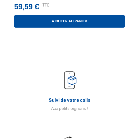
Housse Jaune
Prix
TTC
59,59 €
AJOUTER AU PANIER
Suivi de votre colis
Aux petits oignons !