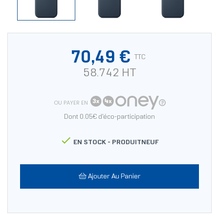
70,49 €
TTC
58.742 HT
OU PAYER EN
Dont 0.05€ d'éco-participation

EN STOCK -
PRODUITNEUF
Ajouter Au Panier