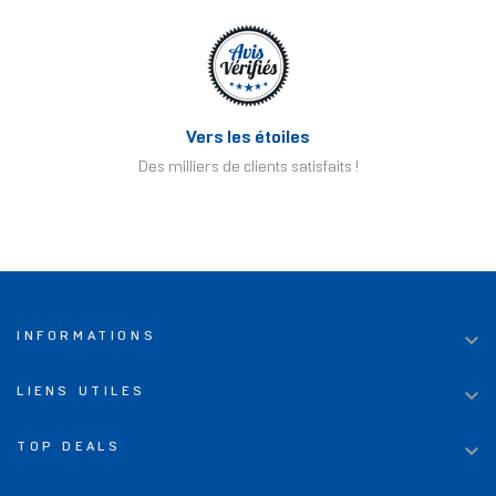
Vers les étoiles
Des milliers de clients satisfaits !

INFORMATIONS

LIENS UTILES

TOP DEALS