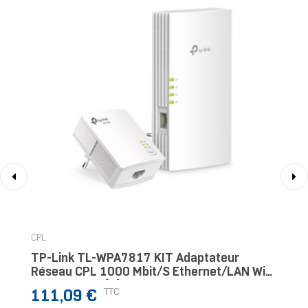
‹
›
CPL
TP-Link TL-WPA7817 KIT Adaptateur
Réseau CPL 1000 Mbit/s Ethernet/LAN Wifi
Blanc 2 Pièce(s)
Prix
TTC
111,09 €