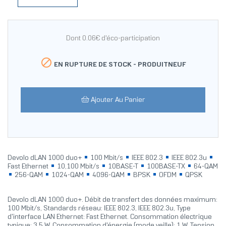
Dont 0.06€ d'éco-participation

EN RUPTURE DE STOCK -
PRODUITNEUF
Ajouter Au Panier
Devolo dLAN 1000 duo+
100 Mbit/s
IEEE 802.3
IEEE 802.3u
Fast Ethernet
10,100 Mbit/s
10BASE-T
100BASE-TX
64-QAM
256-QAM
1024-QAM
4096-QAM
BPSK
OFDM
QPSK
Devolo dLAN 1000 duo+. Débit de transfert des données maximum:
100 Mbit/s, Standards réseau: IEEE 802.3, IEEE 802.3u, Type
d'interface LAN Ethernet: Fast Ethernet. Consommation électrique
typique: 3,5 W, Consommation d'énergie (mode veille): 1 W, Tension