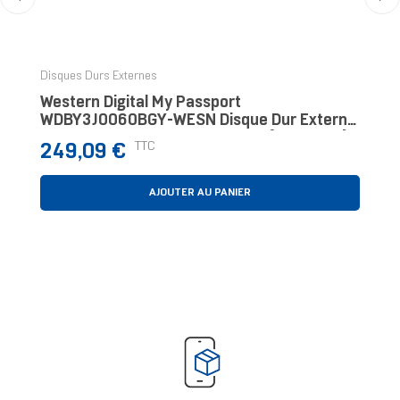
‹
›
Disques Durs Externes
Western Digital My Passport
WDBY3J0060BGY-WESN Disque Dur Externe
6 To 2.5" USB Type-C 3.2 Gen 1 (3.1 Gen 1)
Prix
TTC
249,09 €
Rouge
AJOUTER AU PANIER