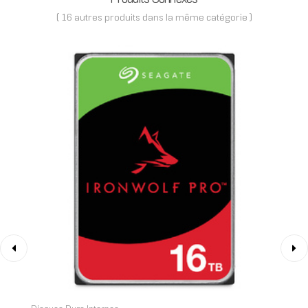
( 16 autres produits dans la même catégorie )
‹
›