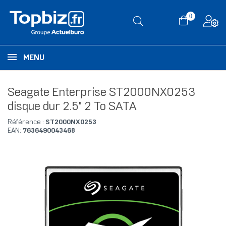
0
MENU
Seagate Enterprise ST2000NX0253
disque dur 2.5" 2 To SATA
Référence :
ST2000NX0253
EAN:
7636490043468
RUPTURE DE STOCK