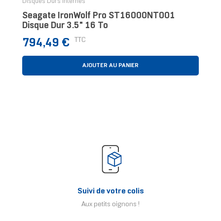
Disques Durs Internes
Seagate IronWolf Pro ST16000NT001
Disque Dur 3.5" 16 To
Prix
TTC
794,49 €
AJOUTER AU PANIER
Suivi de votre colis
Aux petits oignons !