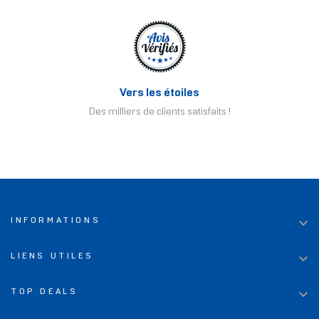
Vers les étoiles
Des milliers de clients satisfaits !

INFORMATIONS

LIENS UTILES

TOP DEALS