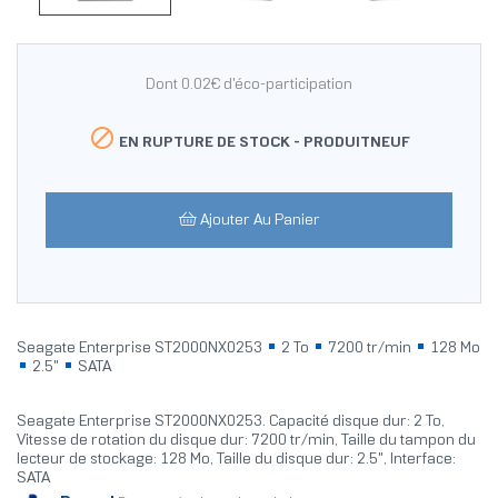
Dont 0.02€ d'éco-participation

EN RUPTURE DE STOCK -
PRODUITNEUF
Ajouter Au Panier
Seagate Enterprise ST2000NX0253
2 To
7200 tr/min
128 Mo
2.5"
SATA
Seagate Enterprise ST2000NX0253. Capacité disque dur: 2 To,
Vitesse de rotation du disque dur: 7200 tr/min, Taille du tampon du
lecteur de stockage: 128 Mo, Taille du disque dur: 2.5", Interface:
SATA