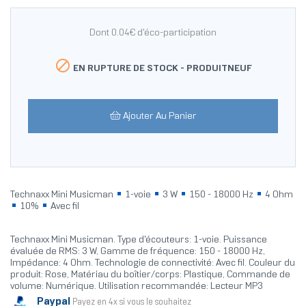
Dont 0.04€ d'éco-participation

EN RUPTURE DE STOCK -
PRODUITNEUF
Ajouter Au Panier
Technaxx Mini Musicman
1-voie
3 W
150 - 18000 Hz
4 Ohm
10%
Avec fil
Technaxx Mini Musicman. Type d'écouteurs: 1-voie. Puissance
évaluée de RMS: 3 W, Gamme de fréquence: 150 - 18000 Hz,
Impédance: 4 Ohm. Technologie de connectivité: Avec fil. Couleur du
produit: Rose, Matériau du boîtier/corps: Plastique, Commande de
volume: Numérique. Utilisation recommandée: Lecteur MP3
Paypal
Payez en 4x si vous le souhaitez