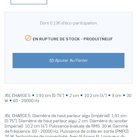
Dont 0.13€ d'éco-participation

EN RUPTURE DE STOCK -
PRODUITNEUF
Ajouter Au Panier
JBL CHARGE 5
1,91 cm (0.75")
2 cm
10,2 cm (4")
9 cm
30
W
60 - 20000 Hz
JBL CHARGE 5. Diamètre de haut parleur aigu (impérial): 1,91 cm
(0.75"), Diamètre de haut parleur aigu: 2 cm, Diamètre du woofer
(impérial): 10,2 cm (4"). Puissance évaluée de RMS: 30 W, Gamme
de fréquence: 60 - 20000 Hz, Puissance de crête en sortie (PMPO):
30 W. Technologie de connectivité: Avec fil &sans fil, Longueur du