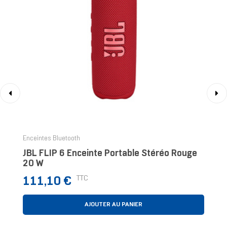
‹
›
Enceintes Bluetooth
JBL FLIP 6 Enceinte Portable Stéréo Rouge
20 W
Prix
TTC
111,10 €
AJOUTER AU PANIER