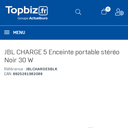
0
MENU
JBL CHARGE 5 Enceinte portable stéréo
Noir 30 W
Référence :
JBLCHARGE5BLK
EAN:
6925281982088
RUPTURE DE STOCK