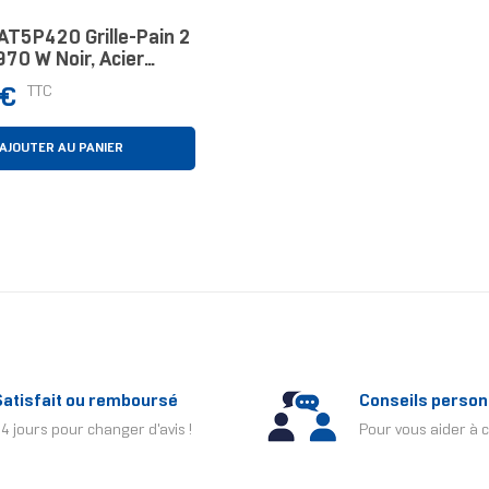
AT5P420 Grille-Pain 2
970 W Noir, Acier
ble
TTC
 €
AJOUTER AU PANIER
Satisfait ou remboursé
Conseils person
4 jours pour changer d'avis !
Pour vous aider à c