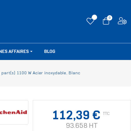
0
NES AFFAIRES
BLOG
part(s) 1100 W Acier inoxydable, Blanc
112,39 €
TTC
93.658 HT