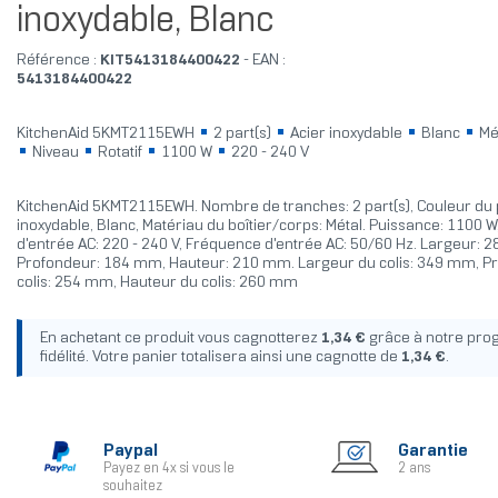
inoxydable, Blanc
Référence :
KIT5413184400422
- EAN :
5413184400422
KitchenAid 5KMT2115EWH
2 part(s)
Acier inoxydable
Blanc
Mé
Niveau
Rotatif
1100 W
220 - 240 V
KitchenAid 5KMT2115EWH. Nombre de tranches: 2 part(s), Couleur du p
inoxydable, Blanc, Matériau du boîtier/corps: Métal. Puissance: 1100 W
d'entrée AC: 220 - 240 V, Fréquence d'entrée AC: 50/60 Hz. Largeur: 
Profondeur: 184 mm, Hauteur: 210 mm. Largeur du colis: 349 mm, P
colis: 254 mm, Hauteur du colis: 260 mm
En achetant ce produit vous cagnotterez
1,34 €
grâce à notre pr
fidélité. Votre panier totalisera ainsi une cagnotte de
1,34 €
.
Paypal
Garantie
Payez en 4x si vous le
2 ans
souhaitez