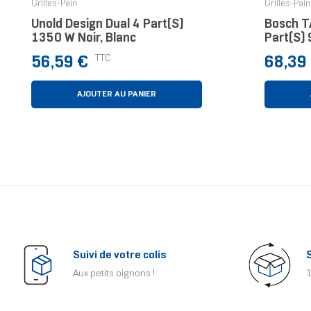
Grilles-Pain
Grilles-Pain
Unold Design Dual 4 Part(s)
Bosch T
1350 W Noir, Blanc
Part(s) 
Inoxyda
Prix
Prix
TTC
56,59 €
68,39
AJOUTER AU PANIER
Suivi de votre colis
Aux petits oignons !
1