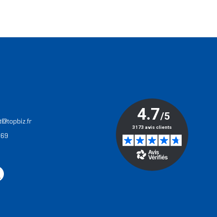
T
t@topbiz.fr
 69