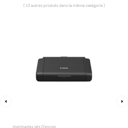
( 13 autres produits dans la même catégorie )
‹
›
Imprimantes Jets D'encres