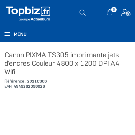
0
MENU
Canon PIXMA TS305 imprimante jets
d'encres Couleur 4800 x 1200 DPI A4
Wifi
Référence :
2321C006
EAN:
4549292096026
RUPTURE DE STOCK