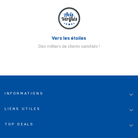
Vers les étoiles
Des milliers de clients satisfaits !

INFORMATIONS

LIENS UTILES

TOP DEALS