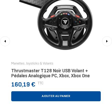
‹
›
Manettes, Joysticks & Volants
Thrustmaster T128 Noir USB Volant +
Pédales Analogique PC, Xbox, Xbox One
Prix
TTC
160,19 €
AJOUTER AU PANIER