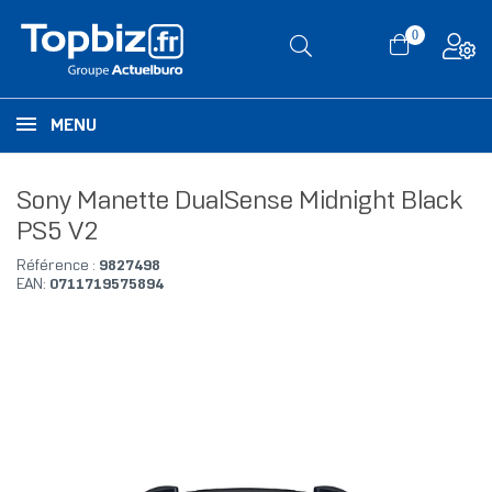
0
MENU
Sony Manette DualSense Midnight Black
PS5 V2
Référence :
9827498
EAN:
0711719575894