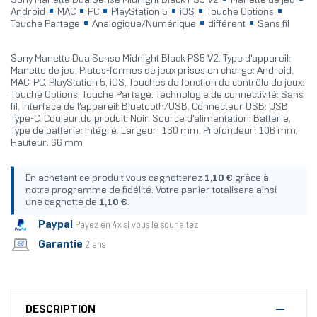
Sony Manette DualSense Midnight Black PS5 V2
Manette de jeu
Android
MAC
PC
PlayStation 5
iOS
Touche Options
Touche Partage
Analogique/Numérique
différent
Sans fil
Sony Manette DualSense Midnight Black PS5 V2. Type d'appareil:
Manette de jeu, Plates-formes de jeux prises en charge: Android,
MAC, PC, PlayStation 5, iOS, Touches de fonction de contrôle de jeux:
Touche Options, Touche Partage. Technologie de connectivité: Sans
fil, Interface de l'appareil: Bluetooth/USB, Connecteur USB: USB
Type-C. Couleur du produit: Noir. Source d'alimentation: Batterie,
Type de batterie: Intégré. Largeur: 160 mm, Profondeur: 106 mm,
Hauteur: 66 mm
En achetant ce produit vous cagnotterez
1,10 €
grâce à
notre programme de fidélité. Votre panier totalisera ainsi
une cagnotte de
1,10 €
.
Paypal
Payez en 4x si vous le souhaitez
Garantie
2 ans
DESCRIPTION