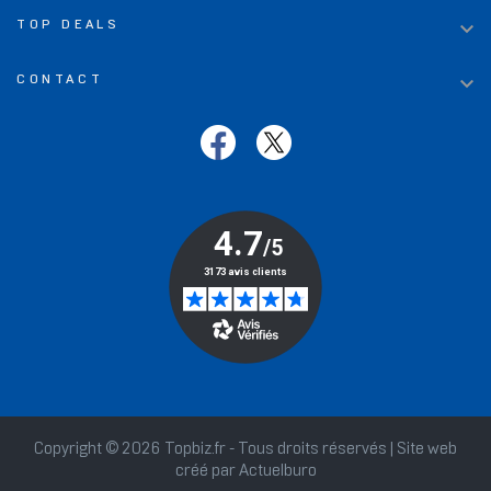

TOP DEALS

CONTACT
Copyright © 2026 Topbiz.fr - Tous droits réservés | Site web
créé par
Actuelburo