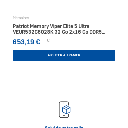
‹
›
Mémoires
Patriot Memory Viper Elite 5 Ultra
VEUR532G6028K 32 Go 2x16 Go DDR5
6000 MT/s 288-Pin DIMM
Prix
TTC
653,19 €
AJOUTER AU PANIER