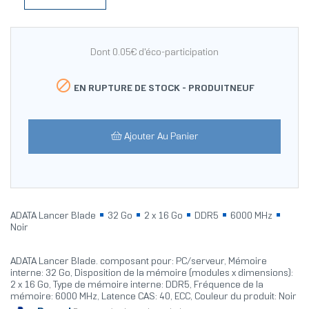
Dont 0.05€ d'éco-participation

EN RUPTURE DE STOCK -
PRODUITNEUF
Ajouter Au Panier
ADATA Lancer Blade
32 Go
2 x 16 Go
DDR5
6000 MHz
Noir
ADATA Lancer Blade. composant pour: PC/serveur, Mémoire
interne: 32 Go, Disposition de la mémoire (modules x dimensions):
2 x 16 Go, Type de mémoire interne: DDR5, Fréquence de la
mémoire: 6000 MHz, Latence CAS: 40, ECC, Couleur du produit: Noir