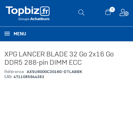
0
MENU
XPG LANCER BLADE 32 Go 2x16 Go
DDR5 288-pin DIMM ECC
Référence :
AX5U6000C3016G-DTLABBK
EAN:
4711085944382
RUPTURE DE STOCK