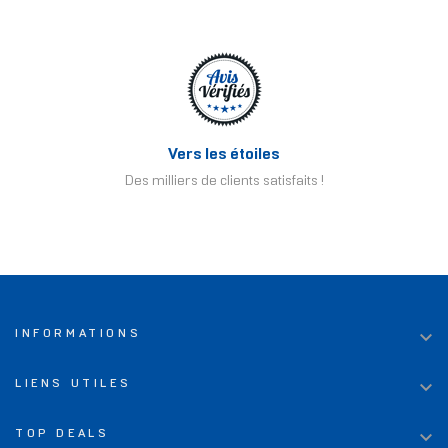
Vers les étoiles
Des milliers de clients satisfaits !

INFORMATIONS

LIENS UTILES

TOP DEALS