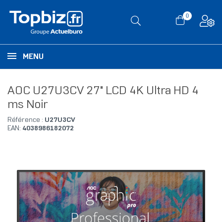
0
MENU
AOC U27U3CV 27" LCD 4K Ultra HD 4
ms Noir
Référence :
U27U3CV
EAN:
4038986182072