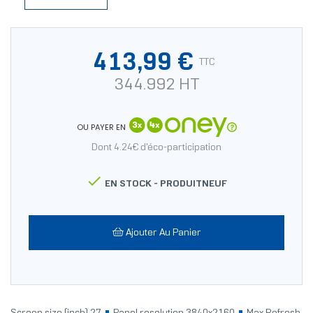
413,99 €
TTC
344.992 HT
OU PAYER EN
Dont 4.24€ d'éco-participation

EN STOCK -
PRODUITNEUF
Ajouter Au Panier