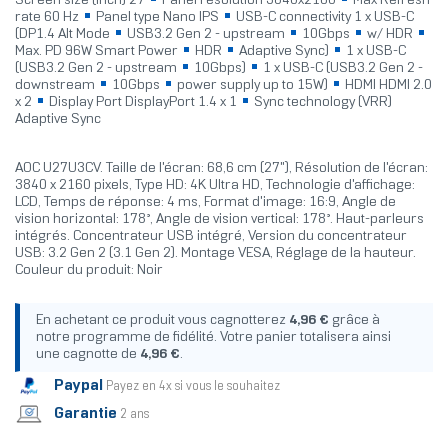
Screen size (inch) 27
Panel resolution 3840x2160
Max Refresh
rate 60 Hz
Panel type Nano IPS
USB-C connectivity 1 x USB-C
(DP1.4 Alt Mode
USB3.2 Gen 2 - upstream
10Gbps
w/ HDR
Max. PD 96W Smart Power
HDR
Adaptive Sync)
1 x USB-C
(USB3.2 Gen 2 - upstream
10Gbps)
1 x USB-C (USB3.2 Gen 2 -
downstream
10Gbps
power supply up to 15W)
HDMI HDMI 2.0
x 2
Display Port DisplayPort 1.4 x 1
Sync technology (VRR)
Adaptive Sync
AOC U27U3CV. Taille de l'écran: 68,6 cm (27"), Résolution de l'écran:
3840 x 2160 pixels, Type HD: 4K Ultra HD, Technologie d'affichage:
LCD, Temps de réponse: 4 ms, Format d'image: 16:9, Angle de
vision horizontal: 178°, Angle de vision vertical: 178°. Haut-parleurs
intégrés. Concentrateur USB intégré, Version du concentrateur
USB: 3.2 Gen 2 (3.1 Gen 2). Montage VESA, Réglage de la hauteur.
Couleur du produit: Noir
En achetant ce produit vous cagnotterez
4,96 €
grâce à
notre programme de fidélité. Votre panier totalisera ainsi
une cagnotte de
4,96 €
.
Paypal
Payez en 4x si vous le souhaitez
Garantie
2 ans