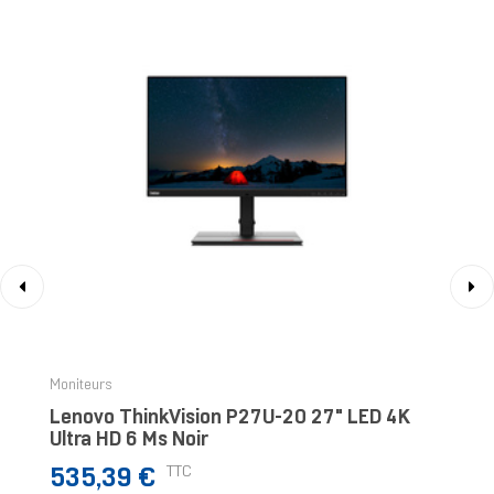
‹
›
Moniteurs
Lenovo ThinkVision P27U-20 27" LED 4K
Ultra HD 6 Ms Noir
Prix
TTC
535,39 €