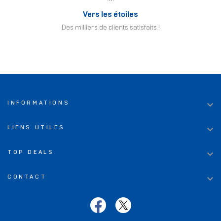
Vers les étoiles
Des milliers de clients satisfaits !

INFORMATIONS

LIENS UTILES

TOP DEALS

CONTACT