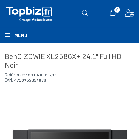
0
MENU
BenQ ZOWIE XL2586X+ 24.1" Full HD
Noir
Référence :
9H.LN8LB.QBE
EAN:
4718755094873
RUPTURE DE STOCK