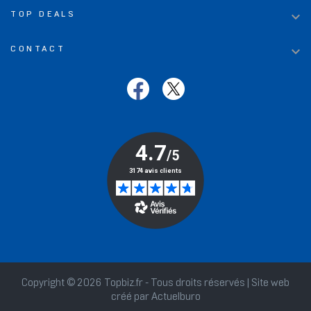

TOP DEALS

CONTACT
Copyright © 2026 Topbiz.fr - Tous droits réservés | Site web
créé par
Actuelburo