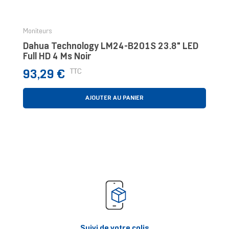
Moniteurs
Dahua Technology LM24-B201S 23.8" LED
Full HD 4 Ms Noir
Prix
TTC
93,29 €
AJOUTER AU PANIER
Suivi de votre colis