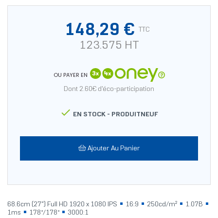
148,29 €
TTC
123.575 HT
OU PAYER EN
Dont 2.60€ d'éco-participation

EN STOCK -
PRODUITNEUF
Ajouter Au Panier
68.6cm (27") Full HD 1920 x 1080 IPS
16:9
250cd/m²
1.07B
1ms
178°/178°
3000:1