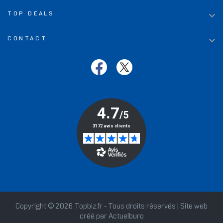

TOP DEALS

CONTACT
Copyright © 2026 Topbiz.fr - Tous droits réservés | Site web
créé par
Actuelburo