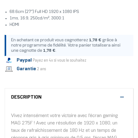
68.6cm (27") Full HD 1920 x 1080 IPS
1ms, 16:9, 250cd/m², 3000:1
HDMI
En achetant ce produit vous cagnotterez
1,78 €
grâce à
notre programme de fidélité. Votre panier totalisera ainsi
une cagnotte de
1,78 €
.
Paypal
Payez en 4x si vous le souhaitez
Garantie
2 ans
DESCRIPTION
Vivez intensément votre victoire avec l'écran gaming
MAG 275F ! Avec une résolution de 1920 x 1080, un
taux de rafraîchissement de 180 Hz et un temps de
réponse gris à gris minimum de 0,5 ms, l'écran MAG