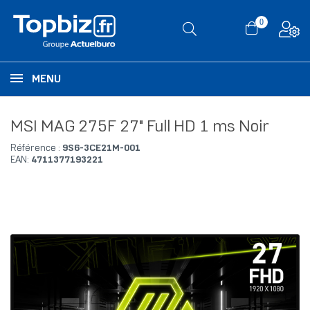
0
MENU
MSI MAG 275F 27" Full HD 1 ms Noir
Référence :
9S6-3CE21M-001
EAN:
4711377193221