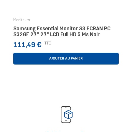
‹
›
Moniteurs
Samsung Essential Monitor S3 ÉCRAN PC
S32GF 27'' 27" LCD Full HD 5 Ms Noir
Prix
TTC
111,49 €
AJOUTER AU PANIER