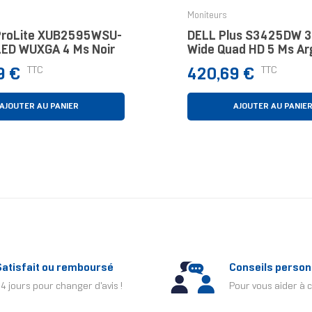
Moniteurs
ProLite XUB2595WSU-
DELL Plus S3425DW 3
LED WUXGA 4 Ms Noir
Wide Quad HD 5 Ms Ar
Prix
TTC
TTC
9 €
420,69 €
AJOUTER AU PANIER
AJOUTER AU PANIE
Satisfait ou remboursé
Conseils person
4 jours pour changer d'avis !
Pour vous aider à c