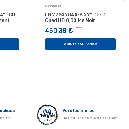
›
Moniteurs
4" LCD
LG 27GX704A-B 27" OLED
gent
Quad HD 0,03 Ms Noir
Prix
TTC
460,39 €
R
AJOUTER AU PANIER
nalisés
Vers les étoiles
hoisir
Des milliers de clients satisfaits !