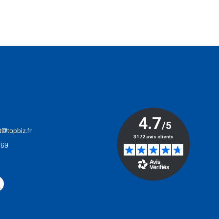
T
t@topbiz.fr
 69