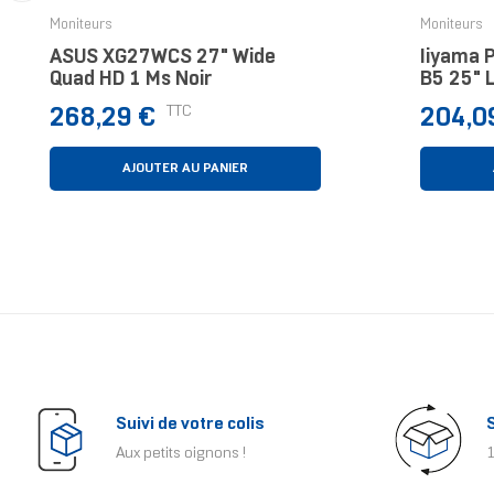
‹
Moniteurs
Moniteurs
ASUS XG27WCS 27" Wide
Iiyama 
Quad HD 1 Ms Noir
B5 25" 
Prix
Prix
TTC
268,29 €
204,0
AJOUTER AU PANIER
Suivi de votre colis
Aux petits oignons !
1