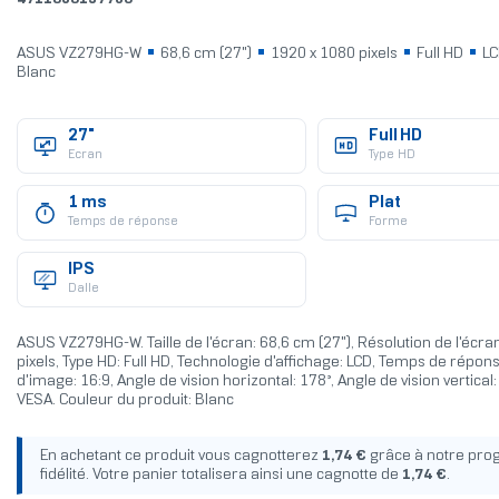
ASUS VZ279HG-W
68,6 cm (27")
1920 x 1080 pixels
Full HD
L
Blanc
27"
Full HD
Ecran
Type HD
1 ms
Plat
Temps de réponse
Forme
IPS
Dalle
ASUS VZ279HG-W. Taille de l'écran: 68,6 cm (27"), Résolution de l'écra
pixels, Type HD: Full HD, Technologie d'affichage: LCD, Temps de répon
d'image: 16:9, Angle de vision horizontal: 178°, Angle de vision vertica
VESA. Couleur du produit: Blanc
En achetant ce produit vous cagnotterez
1,74 €
grâce à notre pr
fidélité. Votre panier totalisera ainsi une cagnotte de
1,74 €
.