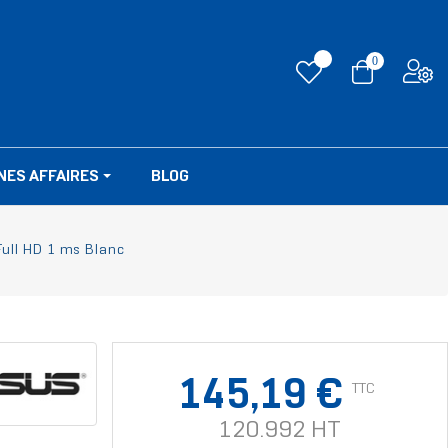
0
NES AFFAIRES
BLOG
ull HD 1 ms Blanc
145,19 €
TTC
120.992 HT