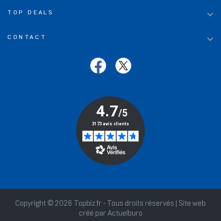

TOP DEALS

CONTACT
Copyright © 2026 Topbiz.fr - Tous droits réservés | Site web
créé par
Actuelburo