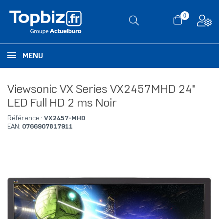
0
MENU
Viewsonic VX Series VX2457MHD 24"
LED Full HD 2 ms Noir
Référence :
VX2457-MHD
EAN:
0766907817911
RUPTURE DE STOCK