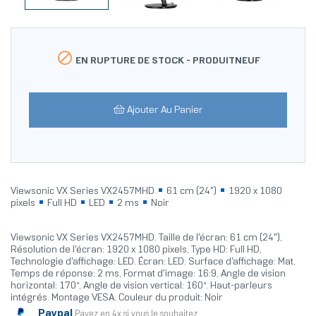

EN RUPTURE DE STOCK -
PRODUITNEUF
Ajouter Au Panier
Viewsonic VX Series VX2457MHD
61 cm (24")
1920 x 1080
pixels
Full HD
LED
2 ms
Noir
Viewsonic VX Series VX2457MHD. Taille de l'écran: 61 cm (24"),
Résolution de l'écran: 1920 x 1080 pixels, Type HD: Full HD,
Technologie d'affichage: LED. Écran: LED. Surface d'affichage: Mat,
Temps de réponse: 2 ms, Format d'image: 16:9, Angle de vision
horizontal: 170°, Angle de vision vertical: 160°. Haut-parleurs
intégrés. Montage VESA. Couleur du produit: Noir
Paypal
Payez en 4x si vous le souhaitez