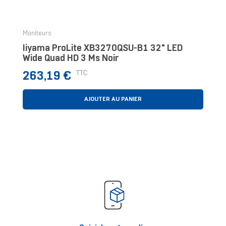
‹
›
Moniteurs
Iiyama ProLite XB3270QSU-B1 32" LED
Wide Quad HD 3 Ms Noir
Prix
TTC
263,19 €
AJOUTER AU PANIER