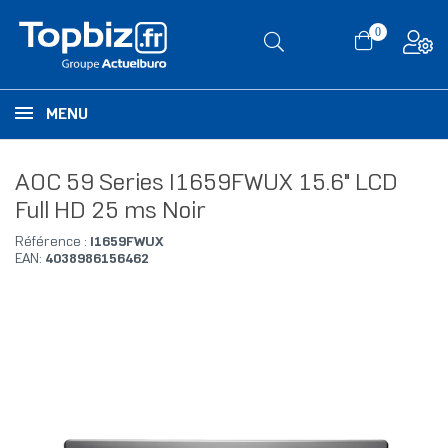
0
MENU
AOC 59 Series I1659FWUX 15.6" LCD
Full HD 25 ms Noir
Référence :
I1659FWUX
EAN:
4038986156462
RUPTURE DE STOCK