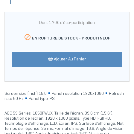
Dont 1.70€ d'éco-participation

EN RUPTURE DE STOCK -
PRODUITNEUF
Ajouter Au Panier
Screen size (inch) 15.6
Panel resolution 1920x1080
Refresh
rate 60 Hz
Panel type IPS
AOC 59 Series I1659FWUX. Taille de l'écran: 39,6 cm (15.6"),
Résolution de l'écran: 1920 x 1080 pixels, Type HD: Full HD,
Technologie d'affichage: LCD. Écran: IPS. Surface d'affichage: Mat,
Temps de réponse: 25 ms, Format d'image: 16:9, Angle de vision
horizontal: 160°, Angle de vision vertical: 160°. Version du