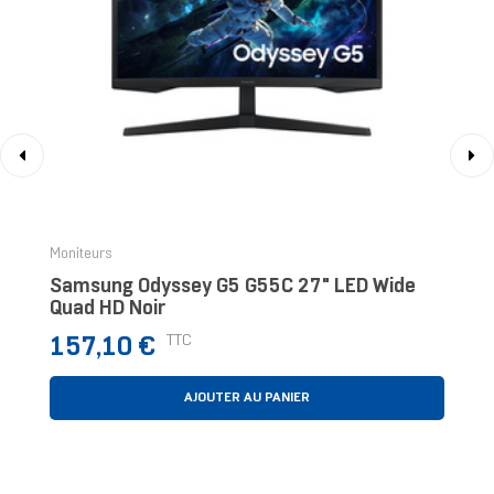
‹
›
Moniteurs
Samsung Odyssey G5 G55C 27" LED Wide
Quad HD Noir
Prix
TTC
157,10 €
AJOUTER AU PANIER