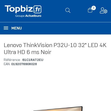
0
MENU
Lenovo ThinkVision P32U-10 32" LED 4K
Ultra HD 6 ms Noir
Référence :
61C1RAT2EU
EAN:
0192076908028
RUPTURE DE STOCK