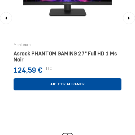
‹
›
Moniteurs
Asrock PHANTOM GAMING 27" Full HD 1 Ms
Noir
Prix
TTC
124,59 €
AJOUTER AU PANIER