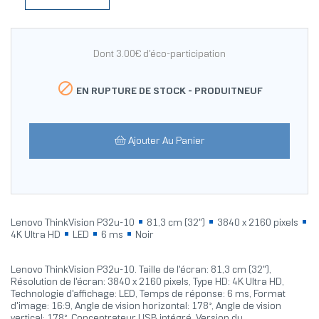
Dont 3.00€ d'éco-participation

EN RUPTURE DE STOCK -
PRODUITNEUF
Ajouter Au Panier
Lenovo ThinkVision P32u-10
81,3 cm (32")
3840 x 2160 pixels
4K Ultra HD
LED
6 ms
Noir
Lenovo ThinkVision P32u-10. Taille de l'écran: 81,3 cm (32"),
Résolution de l'écran: 3840 x 2160 pixels, Type HD: 4K Ultra HD,
Technologie d'affichage: LED, Temps de réponse: 6 ms, Format
d'image: 16:9, Angle de vision horizontal: 178°, Angle de vision
vertical: 178°. Concentrateur USB intégré, Version du