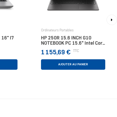
›
Ordinateurs Portables
 16" I7
HP 250R 15.6 INCH G10
NOTEBOOK PC 15.6" Intel Core
5 8 Go Noir 512 Go
Prix
TTC
1 155,69 €
R
AJOUTER AU PANIER