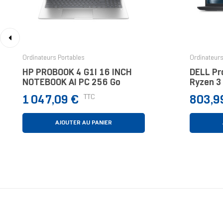
‹
Ordinateurs Portables
Ordinateurs
HP PROBOOK 4 G1I 16 INCH
DELL Pr
NOTEBOOK AI PC 256 Go
Ryzen 3
Prix
Prix
TTC
1 047,09 €
803,9
AJOUTER AU PANIER