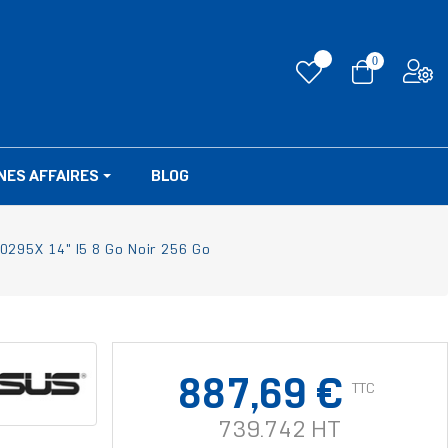
0
NES AFFAIRES
BLOG
295X 14" I5 8 Go Noir 256 Go
887,69 €
TTC
739.742 HT