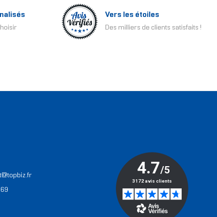
nalisés
Vers les étoiles
hoisir
Des milliers de clients satisfaits !
T
t@topbiz.fr
 69