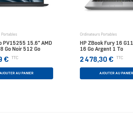
 Portables
Ordinateurs Portables
o PV15255 15.6" AMD
HP ZBook Fury 16 G11
 8 Go Noir 512 Go
16 Go Argent 1 To
Prix
TTC
TTC
9 €
2 478,30 €
AJOUTER AU PANIER
AJOUTER AU PANIE