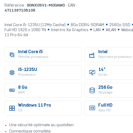
Référence :
90NX05V1-M00AW0
- EAN :
4711387105108
Intel Core i5-1235U (12Mo Cache)
8Go DDR4-SDRAM
256Go SSD
Full HD 1920 x 1080 TN
Intel Iris Xe Graphics
LAN
WLAN
Webc
11 Pro 64-bit
Intel Core i5
Intel
Famille processeur
Fabricant processeur
i5-1235U
14"
Processeur
Ecran
8 Go
256 Go
RAM
Stockage
Windows 11 Pro
Full HD
OS
Type HD
Une sécurité optimale au quotidien.
Connectique complète