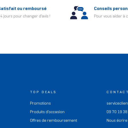
Satisfait ou remboursé
Conseils person
4 jours pour changer d'avis !
Pour vous aider à c
TOP DEALS
CONTAC
Promotions
serviceclien
Produits d'occasion
09 70 19 38
Offres de remboursement
Nous écrire