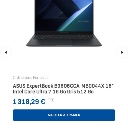
‹
›
Ordinateurs Portables
ASUS ExpertBook B3606CCA-MB0044X 16"
Intel Core Ultra 7 16 Go Gris 512 Go
Prix
TTC
1 318,29 €
AJOUTER AU PANIER