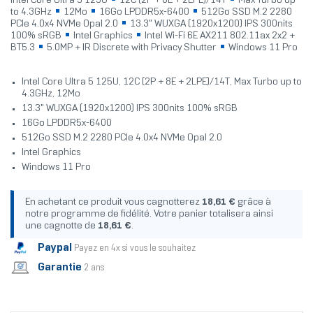
Intel Core Ultra 5 125U
12C (2P + 8E + 2LPE)/14T
Max Turbo up
to 4.3GHz
12Mo
16Go LPDDR5x-6400
512Go SSD M.2 2280
PCIe 4.0x4 NVMe Opal 2.0
13.3" WUXGA (1920x1200) IPS 300nits
100% sRGB
Intel Graphics
Intel Wi-Fi 6E AX211 802.11ax 2x2 +
BT5.3
5.0MP + IR Discrete with Privacy Shutter
Windows 11 Pro
Intel Core Ultra 5 125U, 12C (2P + 8E + 2LPE)/14T, Max Turbo up to
4.3GHz, 12Mo
13.3" WUXGA (1920x1200) IPS 300nits 100% sRGB
16Go LPDDR5x-6400
512Go SSD M.2 2280 PCIe 4.0x4 NVMe Opal 2.0
Intel Graphics
Windows 11 Pro
En achetant ce produit vous cagnotterez
18,61 €
grâce à
notre programme de fidélité. Votre panier totalisera ainsi
une cagnotte de
18,61 €
.
Paypal
Payez en 4x si vous le souhaitez
Garantie
2 ans